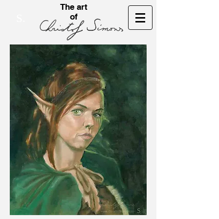
The art
of
S.