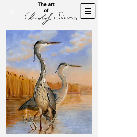
The art
of
S.